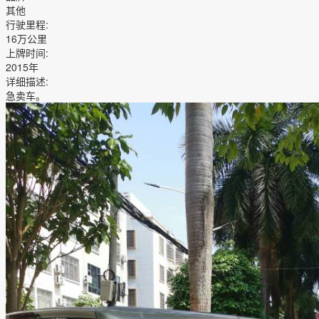
其他
行驶里程
:
16万公里
上牌时间
:
2015年
详细描述
:
急卖车。