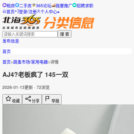
租房
二手房
365论坛
我要推广
招聘求职
首页
登录/注册
个人中心
搜 索
发布信息
首页
首页
>
跳蚤市场/家用电器
>
详情
AJ4?老板疯了 145一双
2026-01-13更新
·
72
浏览
收藏
分享
举报