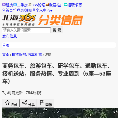
租房
二手房
365论坛
我要推广
招聘求职
首页
登录/注册
个人中心
搜 索
发布信息
首页
首页
>
租赁服务/汽车租赁
>
详情
商务包车、旅游包车、研学包车、通勤包车、
接机送站，服务热情、专业周到（5座—53座
车）
7小时前更新
·
7543
浏览
收藏
分享
举报