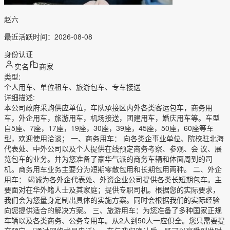
赵六
最近活跃时间：
2026-08-08
身份认证
实名
商家
类型
:
个人用车、单位租车、旅游包车、专车接送
详细描述
:
本公司政府采购供应单位，车队承接区内外各类客运包车，商务用
车，外企用车，旅游用车，机场接送，团建用车，婚庆用车等。车型
自5座、7座，17座，19座，30座，39座，45座，50座，60座等车
型，欢迎使用洽谈； 一、商务用车： 向各类企事业单位、院校驻北海
代表处、中外公司以及个人提供在线预定商务考察、参观、会 议、展
览包车的业务。并为您准备了豪华气派的商务车辆和体面周到的司
机。商务用车业务主要分为短期零散包用和长期包用两种。 二、外企
用车： 竭诚为各外企代表处、外资企业公司提供各类长短期包车。主
要面对在华外籍人士及其家庭；提供专职司机。根据您的实际要求，
我们会为您量身定制出具体的实施方案。同时会根据我们的实际经验
向您提供适合的解决方案。 三、旅游用车：为您准备了多种国家正规
车辆以及各类商务、公务专用车。从2人到50人一应俱全。您只需要提