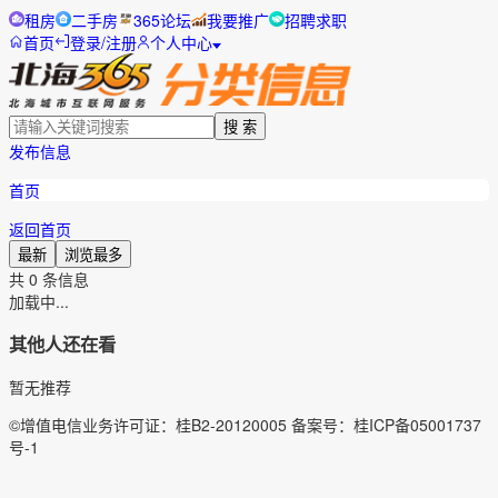
租房
二手房
365论坛
我要推广
招聘求职
首页
登录/注册
个人中心
搜 索
发布信息
首页
返回首页
最新
浏览最多
共
0
条信息
加载中...
其他人还在看
暂无推荐
©增值电信业务许可证：桂B2-20120005 备案号：桂ICP备05001737
号-1