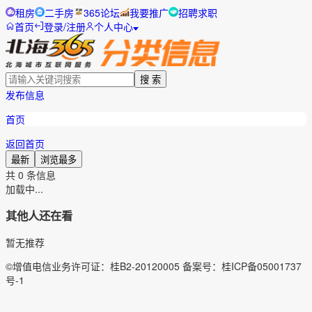
租房
二手房
365论坛
我要推广
招聘求职
首页
登录/注册
个人中心
搜 索
发布信息
首页
返回首页
最新
浏览最多
共
0
条信息
加载中...
其他人还在看
暂无推荐
©增值电信业务许可证：桂B2-20120005 备案号：桂ICP备05001737
号-1