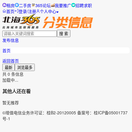
租房
二手房
365论坛
我要推广
招聘求职
首页
登录/注册
个人中心
搜 索
发布信息
首页
返回首页
最新
浏览最多
共
0
条信息
加载中...
其他人还在看
暂无推荐
©增值电信业务许可证：桂B2-20120005 备案号：桂ICP备05001737
号-1