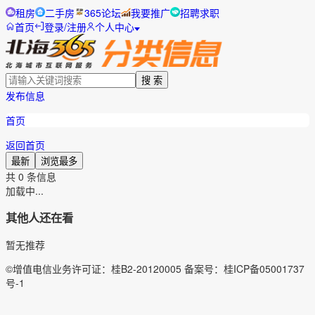
租房
二手房
365论坛
我要推广
招聘求职
首页
登录/注册
个人中心
搜 索
发布信息
首页
返回首页
最新
浏览最多
共
0
条信息
加载中...
其他人还在看
暂无推荐
©增值电信业务许可证：桂B2-20120005 备案号：桂ICP备05001737
号-1