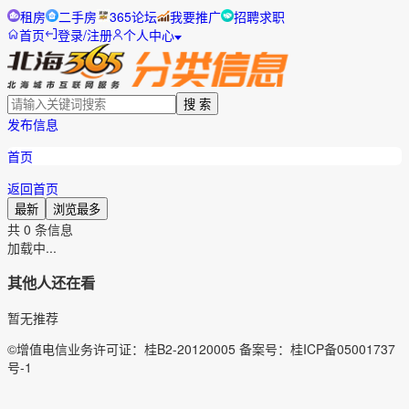
租房
二手房
365论坛
我要推广
招聘求职
首页
登录/注册
个人中心
搜 索
发布信息
首页
返回首页
最新
浏览最多
共
0
条信息
加载中...
其他人还在看
暂无推荐
©增值电信业务许可证：桂B2-20120005 备案号：桂ICP备05001737
号-1