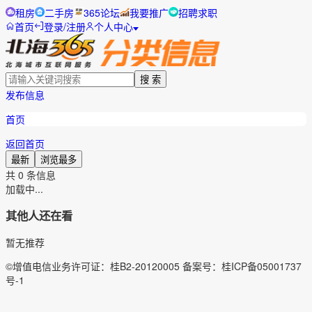
租房
二手房
365论坛
我要推广
招聘求职
首页
登录/注册
个人中心
搜 索
发布信息
首页
返回首页
最新
浏览最多
共
0
条信息
加载中...
其他人还在看
暂无推荐
©增值电信业务许可证：桂B2-20120005 备案号：桂ICP备05001737
号-1