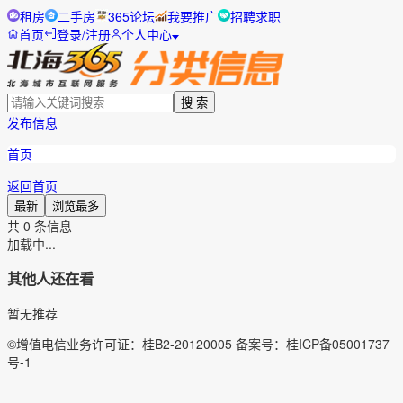
租房
二手房
365论坛
我要推广
招聘求职
首页
登录/注册
个人中心
搜 索
发布信息
首页
返回首页
最新
浏览最多
共
0
条信息
加载中...
其他人还在看
暂无推荐
©增值电信业务许可证：桂B2-20120005 备案号：桂ICP备05001737
号-1