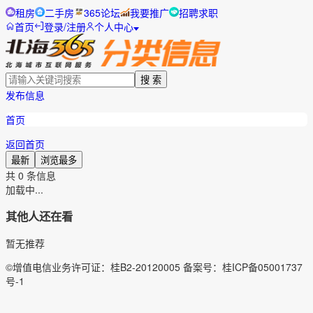
租房
二手房
365论坛
我要推广
招聘求职
首页
登录/注册
个人中心
搜 索
发布信息
首页
返回首页
最新
浏览最多
共
0
条信息
加载中...
其他人还在看
暂无推荐
©增值电信业务许可证：桂B2-20120005 备案号：桂ICP备05001737
号-1