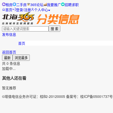
租房
二手房
365论坛
我要推广
招聘求职
首页
登录/注册
个人中心
搜 索
发布信息
首页
返回首页
最新
浏览最多
共
0
条信息
加载中...
其他人还在看
暂无推荐
©增值电信业务许可证：桂B2-20120005 备案号：桂ICP备05001737号