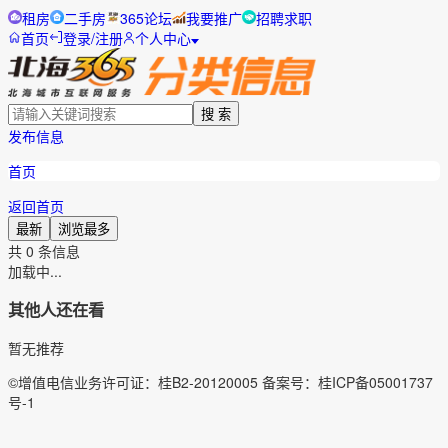
租房
二手房
365论坛
我要推广
招聘求职
首页
登录/注册
个人中心
搜 索
发布信息
首页
返回首页
最新
浏览最多
共
0
条信息
加载中...
其他人还在看
暂无推荐
©增值电信业务许可证：桂B2-20120005 备案号：桂ICP备05001737
号-1